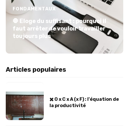
FONDAMENTAUX
🛑 Eloge du suffisant : pourquoi il
faut arrêter de vouloir travailler
toujours plus
Articles populaires
✖️ O x C x A (x F) : l'équation de
la productivité