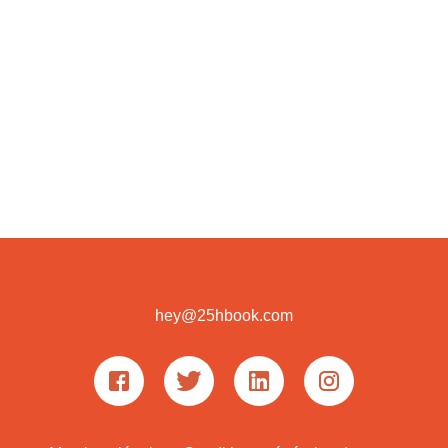
ACCÉLÉRATION
🏩 Le palais de mémoire et le
système Major : développez votre
mémoire
hey@25hbook.com